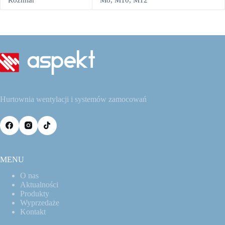
Rozmiar
M8, M10, M12
Hurtownia wentylacji i systemów zamocowań
MENU
O nas
Aktualności
Produkty
Wyprzedaże
Kontakt