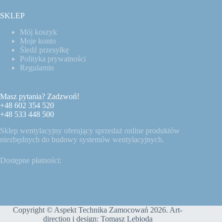
SKLEP
Mój koszyk
Moje konto
Śledź przesyłkę
Polityka prywatności
Regulamin
Masz pytania? Zadzwoń!
+48 602 354 520
+48 533 448 500
Sklep wentylacyjny oferujący sprzedaż online produktów
niezbędnych do budowy systemów wentylacyjnych.
Dostępne płatności:
Copyright © Aspekt Technika Zamocowań 2026. Art-
direction i design:
Tomasz Lebioda