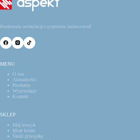
Hurtownia wentylacji i systemów zamocowań
MENU
O nas
Aktualności
Produkty
Wyprzedaże
Kontakt
SKLEP
Mój koszyk
Moje konto
Śledź przesyłkę