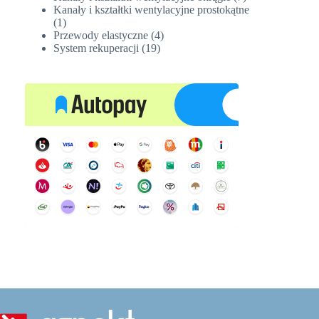
produktów
Kanały i kształtki wentylacyjne prostokątne
1
1
produkt
4
Przewody elastyczne
4
19
produkty
System rekuperacji
19
produktów