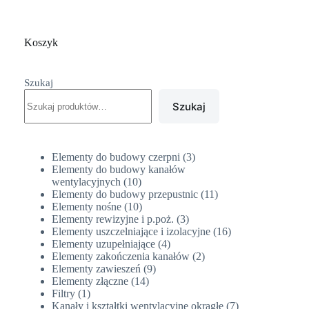
Koszyk
Szukaj
Szukaj
3
Elementy do budowy czerpni
3
produkty
Elementy do budowy kanałów
10
wentylacyjnych
10
produktów
11
Elementy do budowy przepustnic
11
10
produktów
Elementy nośne
10
produktów
3
Elementy rewizyjne i p.poż.
3
produkty
16
Elementy uszczelniające i izolacyjne
16
4
produktów
Elementy uzupełniające
4
produkty
2
Elementy zakończenia kanałów
2
9
produkty
Elementy zawieszeń
9
14
produktów
Elementy złączne
14
1
produktów
Filtry
1
produkt
7
Kanały i kształtki wentylacyjne okrągłe
7