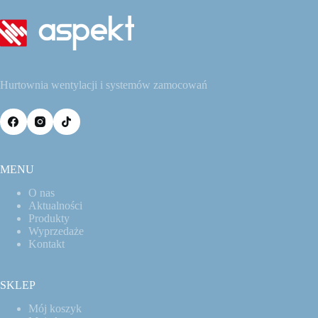
Hurtownia wentylacji i systemów zamocowań
MENU
O nas
Aktualności
Produkty
Wyprzedaże
Kontakt
SKLEP
Mój koszyk