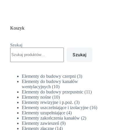
Koszyk
Szukaj
Szukaj
3
Elementy do budowy czerpni
3
produkty
Elementy do budowy kanałów
10
wentylacyjnych
10
produktów
11
Elementy do budowy przepustnic
11
10
produktów
Elementy nośne
10
produktów
3
Elementy rewizyjne i p.poż.
3
produkty
16
Elementy uszczelniające i izolacyjne
16
4
produktów
Elementy uzupełniające
4
produkty
2
Elementy zakończenia kanałów
2
9
produkty
Elementy zawieszeń
9
14
produktów
Elementy złączne
14