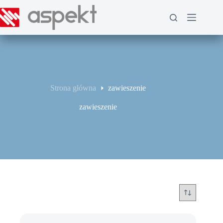
Przejdź
do
treści
Strona główna
zawieszenie
zawieszenie