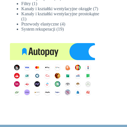
1
produktów
Filtry
1
produkt
7
Kanały i kształtki wentylacyjne okrągłe
7
produktów
Kanały i kształtki wentylacyjne prostokątne
1
1
produkt
4
Przewody elastyczne
4
19
produkty
System rekuperacji
19
produktów