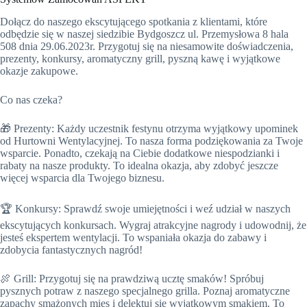
Dołącz do naszego ekscytującego spotkania z klientami, które
odbędzie się w naszej siedzibie Bydgoszcz ul. Przemysłowa 8 hala
508 dnia 29.06.2023r. Przygotuj się na niesamowite doświadczenia,
prezenty, konkursy, aromatyczny grill, pyszną kawę i wyjątkowe
okazje zakupowe.
Co nas czeka?
🎁 Prezenty: Każdy uczestnik festynu otrzyma wyjątkowy upominek
od Hurtowni Wentylacyjnej. To nasza forma podziękowania za Twoje
wsparcie. Ponadto, czekają na Ciebie dodatkowe niespodzianki i
rabaty na nasze produkty. To idealna okazja, aby zdobyć jeszcze
więcej wsparcia dla Twojego biznesu.
🏆 Konkursy: Sprawdź swoje umiejętności i weź udział w naszych
ekscytujących konkursach. Wygraj atrakcyjne nagrody i udowodnij, że
jesteś ekspertem wentylacji. To wspaniała okazja do zabawy i
zdobycia fantastycznych nagród!
🍖 Grill: Przygotuj się na prawdziwą ucztę smaków! Spróbuj
pysznych potraw z naszego specjalnego grilla. Poznaj aromatyczne
zapachy smażonych mięs i delektuj się wyjątkowym smakiem. To