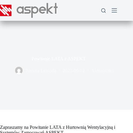
Przejdź
do
treści
Powitanie LATA z ASPEKT
Tomasz Lebioda
2023-06-12
Aktualności
Zapraszamy na Powitanie LATA z Hurtownią Wentylacyjną i
Systemów Zamocowań ASPEKT