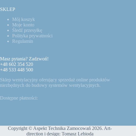
SKLEP
Mój koszyk
Moje konto
Śledź przesyłkę
Polityka prywatności
Regulamin
Masz pytania? Zadzwoń!
+48 602 354 520
+48 533 448 500
Sklep wentylacyjny oferujący sprzedaż online produktów
niezbędnych do budowy systemów wentylacyjnych.
Dostępne płatności:
Copyright © Aspekt Technika Zamocowań 2026. Art-
direction i design:
Tomasz Lebioda