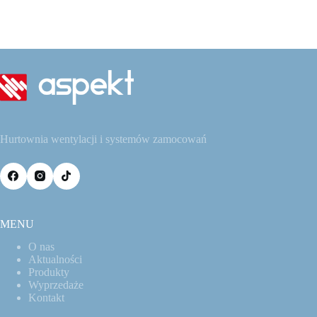
Hurtownia wentylacji i systemów zamocowań
MENU
O nas
Aktualności
Produkty
Wyprzedaże
Kontakt