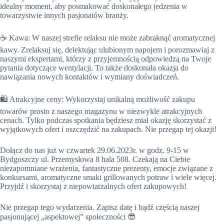
idealny moment, aby posmakować doskonałego jedzenia w
towarzystwie innych pasjonatów branży.
☕ Kawa: W naszej strefie relaksu nie może zabraknąć aromatycznej
kawy. Zrelaksuj się, delektując ulubionym napojem i porozmawiaj z
naszymi ekspertami, którzy z przyjemnością odpowiedzą na Twoje
pytania dotyczące wentylacji. To także doskonała okazja do
nawiązania nowych kontaktów i wymiany doświadczeń.
🛍️ Atrakcyjne ceny: Wykorzystaj unikalną możliwość zakupu
towarów prosto z naszego magazynu w niezwykle atrakcyjnych
cenach. Tylko podczas spotkania będziesz miał okazję skorzystać z
wyjątkowych ofert i oszczędzić na zakupach. Nie przegap tej okazji!
Dołącz do nas już w czwartek 29.06.2023r. w godz. 9-15 w
Bydgoszczy ul. Przemysłowa 8 hala 508. Czekają na Ciebie
niezapomniane wrażenia, fantastyczne prezenty, emocje związane z
konkursami, aromatyczne smaki grillowanych potraw i wiele więcej.
Przyjdź i skorzystaj z niepowtarzalnych ofert zakupowych!
Nie przegap tego wydarzenia. Zapisz datę i bądź częścią naszej
pasjonującej „aspektowej” społeczności 😎