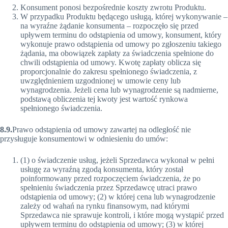
Konsument ponosi bezpośrednie koszty zwrotu Produktu.
W przypadku Produktu będącego usługą, której wykonywanie –
na wyraźne żądanie konsumenta – rozpoczęło się przed
upływem terminu do odstąpienia od umowy, konsument, który
wykonuje prawo odstąpienia od umowy po zgłoszeniu takiego
żądania, ma obowiązek zapłaty za świadczenia spełnione do
chwili odstąpienia od umowy. Kwotę zapłaty oblicza się
proporcjonalnie do zakresu spełnionego świadczenia, z
uwzględnieniem uzgodnionej w umowie ceny lub
wynagrodzenia. Jeżeli cena lub wynagrodzenie są nadmierne,
podstawą obliczenia tej kwoty jest wartość rynkowa
spełnionego świadczenia.
8.9.
Prawo odstąpienia od umowy zawartej na odległość nie
przysługuje konsumentowi w odniesieniu do umów:
(1) o świadczenie usług, jeżeli Sprzedawca wykonał w pełni
usługę za wyraźną zgodą konsumenta, który został
poinformowany przed rozpoczęciem świadczenia, że po
spełnieniu świadczenia przez Sprzedawcę utraci prawo
odstąpienia od umowy; (2) w której cena lub wynagrodzenie
zależy od wahań na rynku finansowym, nad którymi
Sprzedawca nie sprawuje kontroli, i które mogą wystąpić przed
upływem terminu do odstąpienia od umowy; (3) w której