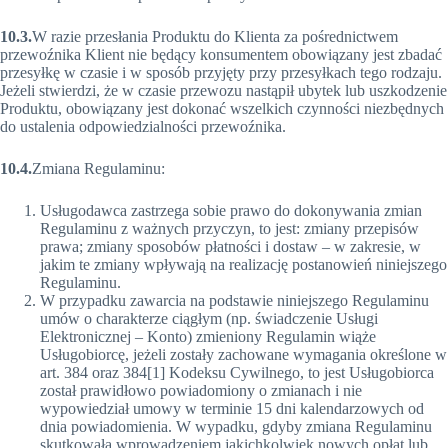
10.3.
W razie przesłania Produktu do Klienta za pośrednictwem
przewoźnika Klient nie będący konsumentem obowiązany jest zbadać
przesyłkę w czasie i w sposób przyjęty przy przesyłkach tego rodzaju.
Jeżeli stwierdzi, że w czasie przewozu nastąpił ubytek lub uszkodzenie
Produktu, obowiązany jest dokonać wszelkich czynności niezbędnych
do ustalenia odpowiedzialności przewoźnika.
10.4.
Zmiana Regulaminu:
Usługodawca zastrzega sobie prawo do dokonywania zmian
Regulaminu z ważnych przyczyn, to jest: zmiany przepisów
prawa; zmiany sposobów płatności i dostaw – w zakresie, w
jakim te zmiany wpływają na realizację postanowień niniejszego
Regulaminu.
W przypadku zawarcia na podstawie niniejszego Regulaminu
umów o charakterze ciągłym (np. świadczenie Usługi
Elektronicznej – Konto) zmieniony Regulamin wiąże
Usługobiorcę, jeżeli zostały zachowane wymagania określone w
art. 384 oraz 384[1] Kodeksu Cywilnego, to jest Usługobiorca
został prawidłowo powiadomiony o zmianach i nie
wypowiedział umowy w terminie 15 dni kalendarzowych od
dnia powiadomienia. W wypadku, gdyby zmiana Regulaminu
skutkowała wprowadzeniem jakichkolwiek nowych opłat lub