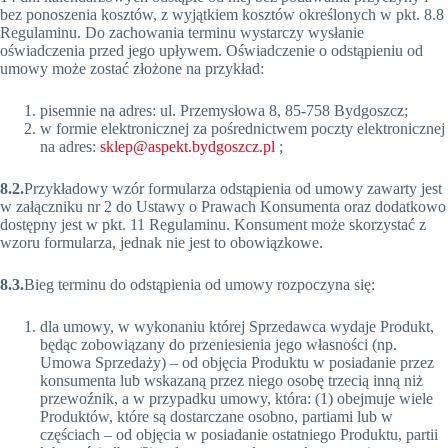
bez ponoszenia kosztów, z wyjątkiem kosztów określonych w pkt. 8.8
Regulaminu. Do zachowania terminu wystarczy wysłanie
oświadczenia przed jego upływem. Oświadczenie o odstąpieniu od
umowy może zostać złożone na przykład:
pisemnie na adres: ul. Przemysłowa 8, 85-758 Bydgoszcz;
w formie elektronicznej za pośrednictwem poczty elektronicznej
na adres:
sklep@aspekt.bydgoszcz.pl
;
8.2.
Przykładowy wzór formularza odstąpienia od umowy zawarty jest
w załączniku nr 2 do Ustawy o Prawach Konsumenta oraz dodatkowo
dostępny jest w pkt. 11 Regulaminu. Konsument może skorzystać z
wzoru formularza, jednak nie jest to obowiązkowe.
8.3.
Bieg terminu do odstąpienia od umowy rozpoczyna się:
dla umowy, w wykonaniu której Sprzedawca wydaje Produkt,
będąc zobowiązany do przeniesienia jego własności (np.
Umowa Sprzedaży) – od objęcia Produktu w posiadanie przez
konsumenta lub wskazaną przez niego osobę trzecią inną niż
przewoźnik, a w przypadku umowy, która: (1) obejmuje wiele
Produktów, które są dostarczane osobno, partiami lub w
częściach – od objęcia w posiadanie ostatniego Produktu, partii