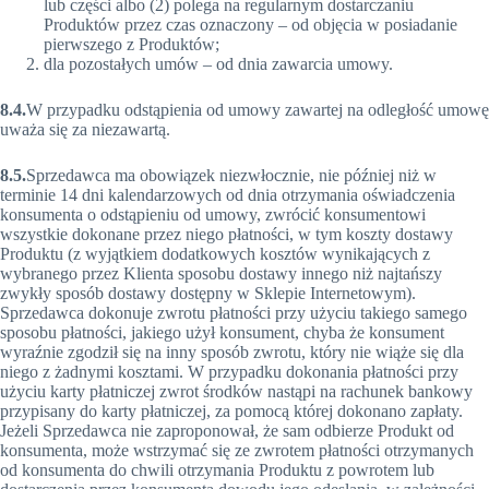
lub części albo (2) polega na regularnym dostarczaniu
Produktów przez czas oznaczony – od objęcia w posiadanie
pierwszego z Produktów;
dla pozostałych umów – od dnia zawarcia umowy.
8.4.
W przypadku odstąpienia od umowy zawartej na odległość umowę
uważa się za niezawartą.
8.5.
Sprzedawca ma obowiązek niezwłocznie, nie później niż w
terminie 14 dni kalendarzowych od dnia otrzymania oświadczenia
konsumenta o odstąpieniu od umowy, zwrócić konsumentowi
wszystkie dokonane przez niego płatności, w tym koszty dostawy
Produktu (z wyjątkiem dodatkowych kosztów wynikających z
wybranego przez Klienta sposobu dostawy innego niż najtańszy
zwykły sposób dostawy dostępny w Sklepie Internetowym).
Sprzedawca dokonuje zwrotu płatności przy użyciu takiego samego
sposobu płatności, jakiego użył konsument, chyba że konsument
wyraźnie zgodził się na inny sposób zwrotu, który nie wiąże się dla
niego z żadnymi kosztami. W przypadku dokonania płatności przy
użyciu karty płatniczej zwrot środków nastąpi na rachunek bankowy
przypisany do karty płatniczej, za pomocą której dokonano zapłaty.
Jeżeli Sprzedawca nie zaproponował, że sam odbierze Produkt od
konsumenta, może wstrzymać się ze zwrotem płatności otrzymanych
od konsumenta do chwili otrzymania Produktu z powrotem lub