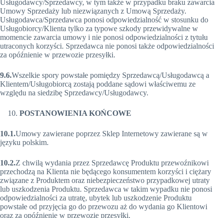
Usługodawcy/Sprzedawcy, w tym także w przypadku braku zawarcia
Umowy Sprzedaży lub niezwiązanych z Umową Sprzedaży.
Usługodawca/Sprzedawca ponosi odpowiedzialność w stosunku do
Usługobiorcy/Klienta tylko za typowe szkody przewidywalne w
momencie zawarcia umowy i nie ponosi odpowiedzialności z tytułu
utraconych korzyści. Sprzedawca nie ponosi także odpowiedzialności
za opóźnienie w przewozie przesyłki.
9.6.
Wszelkie spory powstałe pomiędzy Sprzedawcą/Usługodawcą a
Klientem/Usługobiorcą zostają poddane sądowi właściwemu ze
względu na siedzibę Sprzedawcy/Usługodawcy.
POSTANOWIENIA KOŃCOWE
10.1.
Umowy zawierane poprzez Sklep Internetowy zawierane są w
języku polskim.
10.2.
Z chwilą wydania przez Sprzedawcę Produktu przewoźnikowi
przechodzą na Klienta nie będącego konsumentem korzyści i ciężary
związane z Produktem oraz niebezpieczeństwo przypadkowej utraty
lub uszkodzenia Produktu. Sprzedawca w takim wypadku nie ponosi
odpowiedzialności za utratę, ubytek lub uszkodzenie Produktu
powstałe od przyjęcia go do przewozu aż do wydania go Klientowi
oraz za opóźnienie w przewozie przesyłki.