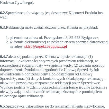
Kodeksu Cywilnego).
6.2.
Sprzedawca obowiązany jest dostarczyć Klientowi Produkt bez
wad.
6.3.
Reklamacja może zostać złożona przez Klienta na przykład:
pisemnie na adres: ul. Przemysłowa 8, 85-758 Bydgoszcz;
w formie elektronicznej za pośrednictwem poczty elektronicznej
na adres:
sklep@aspekt.bydgoszcz.pl
6.4.
Zaleca się podanie przez Klienta w opisie reklamacji: (1)
informacji i okoliczności dotyczących przedmiotu reklamacji, w
szczególności rodzaju i daty wystąpienia wady; (2) żądania sposobu
doprowadzenia Produktu do zgodności z Umową Sprzedaży lub
oświadczenia o obniżeniu ceny albo odstąpieniu od Umowy
Sprzedaży; oraz (3) danych kontaktowych składającego reklamację –
ułatwi to i przyspieszy rozpatrzenie reklamacji przez Sprzedawcę.
Wymogi podane w zdaniu poprzednim mają formę jedynie zalecenia i
nie wpływają na skuteczność reklamacji złożonych z pominięciem
zalecanego opisu reklamacji.
6.5.
Sprzedawca ustosunkuje się do reklamacji Klienta niezwłocznie,