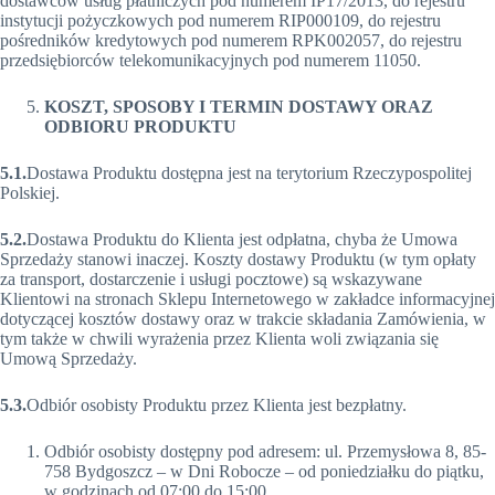
dostawców usług płatniczych pod numerem IP17/2013, do rejestru
instytucji pożyczkowych pod numerem RIP000109, do rejestru
pośredników kredytowych pod numerem RPK002057, do rejestru
przedsiębiorców telekomunikacyjnych pod numerem 11050.
KOSZT, SPOSOBY I TERMIN DOSTAWY ORAZ
ODBIORU PRODUKTU
5.1.
Dostawa Produktu dostępna jest na terytorium Rzeczypospolitej
Polskiej.
5.2.
Dostawa Produktu do Klienta jest odpłatna, chyba że Umowa
Sprzedaży stanowi inaczej. Koszty dostawy Produktu (w tym opłaty
za transport, dostarczenie i usługi pocztowe) są wskazywane
Klientowi na stronach Sklepu Internetowego w zakładce informacyjnej
dotyczącej kosztów dostawy oraz w trakcie składania Zamówienia, w
tym także w chwili wyrażenia przez Klienta woli związania się
Umową Sprzedaży.
5.3.
Odbiór osobisty Produktu przez Klienta jest bezpłatny.
Odbiór osobisty dostępny pod adresem: ul. Przemysłowa 8, 85-
758 Bydgoszcz – w Dni Robocze – od poniedziałku do piątku,
w godzinach od 07:00 do 15:00.