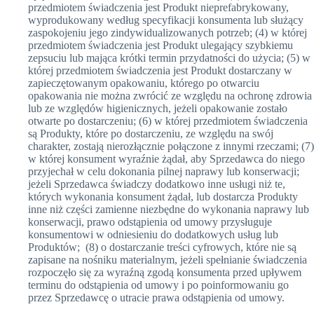
przedmiotem świadczenia jest Produkt nieprefabrykowany,
wyprodukowany według specyfikacji konsumenta lub służący
zaspokojeniu jego zindywidualizowanych potrzeb; (4) w której
przedmiotem świadczenia jest Produkt ulegający szybkiemu
zepsuciu lub mająca krótki termin przydatności do użycia; (5) w
której przedmiotem świadczenia jest Produkt dostarczany w
zapieczętowanym opakowaniu, którego po otwarciu
opakowania nie można zwrócić ze względu na ochronę zdrowia
lub ze względów higienicznych, jeżeli opakowanie zostało
otwarte po dostarczeniu; (6) w której przedmiotem świadczenia
są Produkty, które po dostarczeniu, ze względu na swój
charakter, zostają nierozłącznie połączone z innymi rzeczami; (7)
w której konsument wyraźnie żądał, aby Sprzedawca do niego
przyjechał w celu dokonania pilnej naprawy lub konserwacji;
jeżeli Sprzedawca świadczy dodatkowo inne usługi niż te,
których wykonania konsument żądał, lub dostarcza Produkty
inne niż części zamienne niezbędne do wykonania naprawy lub
konserwacji, prawo odstąpienia od umowy przysługuje
konsumentowi w odniesieniu do dodatkowych usług lub
Produktów; (8) o dostarczanie treści cyfrowych, które nie są
zapisane na nośniku materialnym, jeżeli spełnianie świadczenia
rozpoczęło się za wyraźną zgodą konsumenta przed upływem
terminu do odstąpienia od umowy i po poinformowaniu go
przez Sprzedawcę o utracie prawa odstąpienia od umowy.