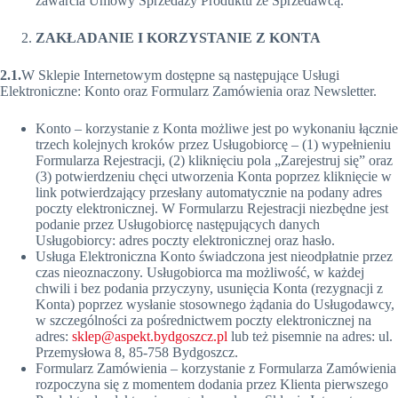
zawarcia Umowy Sprzedaży Produktu ze Sprzedawcą.
ZAKŁADANIE I KORZYSTANIE Z KONTA
2.1.
W Sklepie Internetowym dostępne są następujące Usługi
Elektroniczne: Konto oraz Formularz Zamówienia oraz Newsletter.
Konto – korzystanie z Konta możliwe jest po wykonaniu łącznie
trzech kolejnych kroków przez Usługobiorcę – (1) wypełnieniu
Formularza Rejestracji, (2) kliknięciu pola „Zarejestruj się” oraz
(3) potwierdzeniu chęci utworzenia Konta poprzez kliknięcie w
link potwierdzający przesłany automatycznie na podany adres
poczty elektronicznej. W Formularzu Rejestracji niezbędne jest
podanie przez Usługobiorcę następujących danych
Usługobiorcy: adres poczty elektronicznej oraz hasło.
Usługa Elektroniczna Konto świadczona jest nieodpłatnie przez
czas nieoznaczony. Usługobiorca ma możliwość, w każdej
chwili i bez podania przyczyny, usunięcia Konta (rezygnacji z
Konta) poprzez wysłanie stosownego żądania do Usługodawcy,
w szczególności za pośrednictwem poczty elektronicznej na
adres:
sklep@aspekt.bydgoszcz.pl
lub też pisemnie na adres: ul.
Przemysłowa 8, 85-758 Bydgoszcz.
Formularz Zamówienia – korzystanie z Formularza Zamówienia
rozpoczyna się z momentem dodania przez Klienta pierwszego