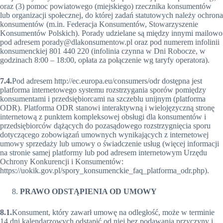
oraz (3) pomoc powiatowego (miejskiego) rzecznika konsumentów
lub organizacji społecznej, do której zadań statutowych należy ochrona
konsumentów (m.in. Federacja Konsumentów, Stowarzyszenie
Konsumentów Polskich). Porady udzielane są między innymi mailowo
pod adresem porady@dlakonsumentow.pl oraz pod numerem infolinii
konsumenckiej 801 440 220 (infolinia czynna w Dni Robocze, w
godzinach 8:00 – 18:00, opłata za połączenie wg taryfy operatora).
7.4.
Pod adresem http://ec.europa.eu/consumers/odr dostępna jest
platforma internetowego systemu rozstrzygania sporów pomiędzy
konsumentami i przedsiębiorcami na szczeblu unijnym (platforma
ODR). Platforma ODR stanowi interaktywną i wielojęzyczną stronę
internetową z punktem kompleksowej obsługi dla konsumentów i
przedsiębiorców dążących do pozasądowego rozstrzygnięcia sporu
dotyczącego zobowiązań umownych wynikających z internetowej
umowy sprzedaży lub umowy o świadczenie usług (więcej informacji
na stronie samej platformy lub pod adresem internetowym Urzędu
Ochrony Konkurencji i Konsumentów:
https://uokik.gov.pl/spory_konsumenckie_faq_platforma_odr.php).
PRAWO ODSTĄPIENIA OD UMOWY
8.1.
Konsument, który zawarł umowę na odległość, może w terminie
14 dni kalendarzowych odstąpić od niej bez podawania przyczyny i