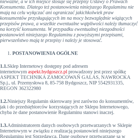
nieważne, a w ich miejsce stosuje się przepisy Ustawy o Prawach
Konsumenta. Dlatego też postanowienia niniejszego Regulaminu nie
mają na celu wyłączać ani ograniczać jakichkolwiek praw
konsumentów przysługujących im na mocy bezwzględnie wiążących
przepisów prawa, a wszelkie ewentualne wątpliwości należy tłumaczyć
na korzyść konsumenta. W przypadku ewentualnej niezgodności
postanowień niniejszego Regulaminu z powyższymi przepisami,
pierwszeństwo mają te przepisy i należy je stosować.
POSTANOWIENIA OGÓLNE
1.1.
Sklep Internetowy dostępny pod adresem
internetowym
aspekt.bydgoszcz.pl
prowadzony jest przez spółkę
ASPEKT TECHNIKA ZAMOCOWAŃ GALAS, NAWROCKA
Sp.j., ul. Przemysłowa 8, 85-758 Bydgoszcz, NIP 5542931335,
REGON 362322980
1.2.
Niniejszy Regulamin skierowany jest zarówno do konsumentów,
jak i do przedsiębiorców korzystających ze Sklepu Internetowego,
chyba że dane postanowienie Regulaminu stanowi inaczej.
1.3.
Administratorem danych osobowych przetwarzanych w Sklepie
Internetowym w związku z realizacją postanowień niniejszego
Regulaminu jest Sprzedawca. Dane osobowe przetwarzane są w