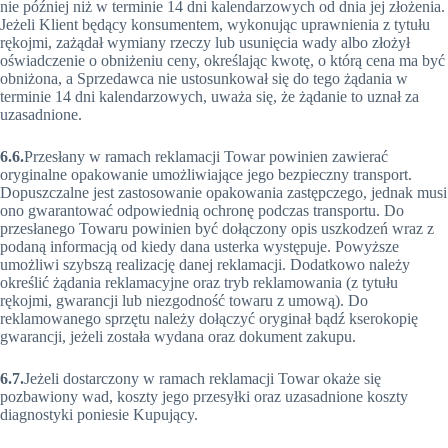
nie później niż w terminie 14 dni kalendarzowych od dnia jej złożenia.
Jeżeli Klient będący konsumentem, wykonując uprawnienia z tytułu
rękojmi, zażądał wymiany rzeczy lub usunięcia wady albo złożył
oświadczenie o obniżeniu ceny, określając kwotę, o którą cena ma być
obniżona, a Sprzedawca nie ustosunkował się do tego żądania w
terminie 14 dni kalendarzowych, uważa się, że żądanie to uznał za
uzasadnione.
6.6.
Przesłany w ramach reklamacji Towar powinien zawierać
oryginalne opakowanie umożliwiające jego bezpieczny transport.
Dopuszczalne jest zastosowanie opakowania zastępczego, jednak musi
ono gwarantować odpowiednią ochronę podczas transportu. Do
przesłanego Towaru powinien być dołączony opis uszkodzeń wraz z
podaną informacją od kiedy dana usterka występuje. Powyższe
umożliwi szybszą realizację danej reklamacji. Dodatkowo należy
określić żądania reklamacyjne oraz tryb reklamowania (z tytułu
rękojmi, gwarancji lub niezgodność towaru z umową). Do
reklamowanego sprzętu należy dołączyć oryginał bądź kserokopię
gwarancji, jeżeli została wydana oraz dokument zakupu.
6.7.
Jeżeli dostarczony w ramach reklamacji Towar okaże się
pozbawiony wad, koszty jego przesyłki oraz uzasadnione koszty
diagnostyki poniesie Kupujący.