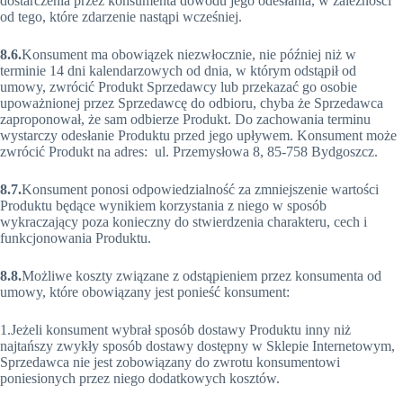
dostarczenia przez konsumenta dowodu jego odesłania, w zależności
od tego, które zdarzenie nastąpi wcześniej.
8.6.
Konsument ma obowiązek niezwłocznie, nie później niż w
terminie 14 dni kalendarzowych od dnia, w którym odstąpił od
umowy, zwrócić Produkt Sprzedawcy lub przekazać go osobie
upoważnionej przez Sprzedawcę do odbioru, chyba że Sprzedawca
zaproponował, że sam odbierze Produkt. Do zachowania terminu
wystarczy odesłanie Produktu przed jego upływem. Konsument może
zwrócić Produkt na adres: ul. Przemysłowa 8, 85-758 Bydgoszcz.
8.7.
Konsument ponosi odpowiedzialność za zmniejszenie wartości
Produktu będące wynikiem korzystania z niego w sposób
wykraczający poza konieczny do stwierdzenia charakteru, cech i
funkcjonowania Produktu.
8.8.
Możliwe koszty związane z odstąpieniem przez konsumenta od
umowy, które obowiązany jest ponieść konsument:
1.Jeżeli konsument wybrał sposób dostawy Produktu inny niż
najtańszy zwykły sposób dostawy dostępny w Sklepie Internetowym,
Sprzedawca nie jest zobowiązany do zwrotu konsumentowi
poniesionych przez niego dodatkowych kosztów.