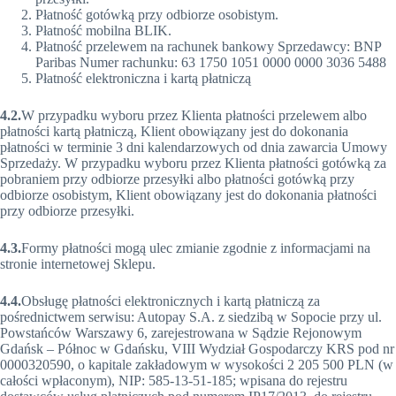
Płatność gotówką przy odbiorze osobistym.
Płatność mobilna BLIK.
Płatność przelewem na rachunek bankowy Sprzedawcy: BNP
Paribas Numer rachunku: 63 1750 1051 0000 0000 3036 5488
Płatność elektroniczna i kartą płatniczą
4.2.
W przypadku wyboru przez Klienta płatności przelewem albo
płatności kartą płatniczą, Klient obowiązany jest do dokonania
płatności w terminie 3 dni kalendarzowych od dnia zawarcia Umowy
Sprzedaży. W przypadku wyboru przez Klienta płatności gotówką za
pobraniem przy odbiorze przesyłki albo płatności gotówką przy
odbiorze osobistym, Klient obowiązany jest do dokonania płatności
przy odbiorze przesyłki.
4.3.
Formy płatności mogą ulec zmianie zgodnie z informacjami na
stronie internetowej Sklepu.
4.4.
Obsługę płatności elektronicznych i kartą płatniczą za
pośrednictwem serwisu: Autopay S.A. z siedzibą w Sopocie przy ul.
Powstańców Warszawy 6, zarejestrowana w Sądzie Rejonowym
Gdańsk – Północ w Gdańsku, VIII Wydział Gospodarczy KRS pod nr
0000320590, o kapitale zakładowym w wysokości 2 205 500 PLN (w
całości wpłaconym), NIP: 585-13-51-185; wpisana do rejestru