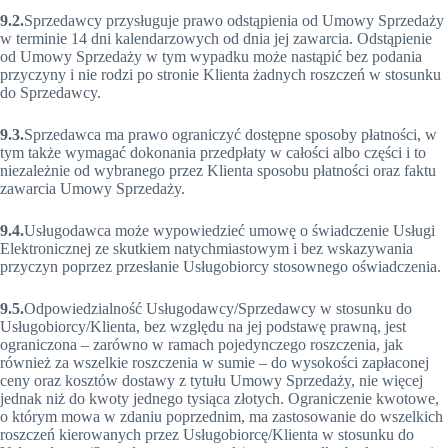
9.2.
Sprzedawcy przysługuje prawo odstąpienia od Umowy Sprzedaży
w terminie 14 dni kalendarzowych od dnia jej zawarcia. Odstąpienie
od Umowy Sprzedaży w tym wypadku może nastąpić bez podania
przyczyny i nie rodzi po stronie Klienta żadnych roszczeń w stosunku
do Sprzedawcy.
9.3.
Sprzedawca ma prawo ograniczyć dostępne sposoby płatności, w
tym także wymagać dokonania przedpłaty w całości albo części i to
niezależnie od wybranego przez Klienta sposobu płatności oraz faktu
zawarcia Umowy Sprzedaży.
9.4.
Usługodawca może wypowiedzieć umowę o świadczenie Usługi
Elektronicznej ze skutkiem natychmiastowym i bez wskazywania
przyczyn poprzez przesłanie Usługobiorcy stosownego oświadczenia.
9.5.
Odpowiedzialność Usługodawcy/Sprzedawcy w stosunku do
Usługobiorcy/Klienta, bez względu na jej podstawę prawną, jest
ograniczona – zarówno w ramach pojedynczego roszczenia, jak
również za wszelkie roszczenia w sumie – do wysokości zapłaconej
ceny oraz kosztów dostawy z tytułu Umowy Sprzedaży, nie więcej
jednak niż do kwoty jednego tysiąca złotych. Ograniczenie kwotowe,
o którym mowa w zdaniu poprzednim, ma zastosowanie do wszelkich
roszczeń kierowanych przez Usługobiorcę/Klienta w stosunku do