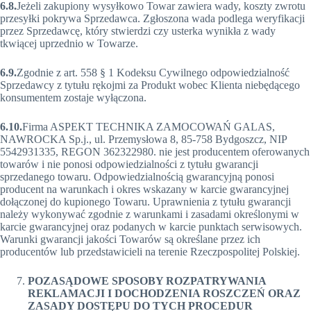
6.8.
Jeżeli zakupiony wysyłkowo Towar zawiera wady, koszty zwrotu
przesyłki pokrywa Sprzedawca. Zgłoszona wada podlega weryfikacji
przez Sprzedawcę, który stwierdzi czy usterka wynikła z wady
tkwiącej uprzednio w Towarze.
6.9.
Zgodnie z art. 558 § 1 Kodeksu Cywilnego odpowiedzialność
Sprzedawcy z tytułu rękojmi za Produkt wobec Klienta niebędącego
konsumentem zostaje wyłączona.
6.10.
Firma ASPEKT TECHNIKA ZAMOCOWAŃ GALAS,
NAWROCKA Sp.j., ul. Przemysłowa 8, 85-758 Bydgoszcz, NIP
5542931335, REGON 362322980. nie jest producentem oferowanych
towarów i nie ponosi odpowiedzialności z tytułu gwarancji
sprzedanego towaru. Odpowiedzialnością gwarancyjną ponosi
producent na warunkach i okres wskazany w karcie gwarancyjnej
dołączonej do kupionego Towaru. Uprawnienia z tytułu gwarancji
należy wykonywać zgodnie z warunkami i zasadami określonymi w
karcie gwarancyjnej oraz podanych w karcie punktach serwisowych.
Warunki gwarancji jakości Towarów są określane przez ich
producentów lub przedstawicieli na terenie Rzeczpospolitej Polskiej.
POZASĄDOWE SPOSOBY ROZPATRYWANIA
REKLAMACJI I DOCHODZENIA ROSZCZEŃ ORAZ
ZASADY DOSTĘPU DO TYCH PROCEDUR