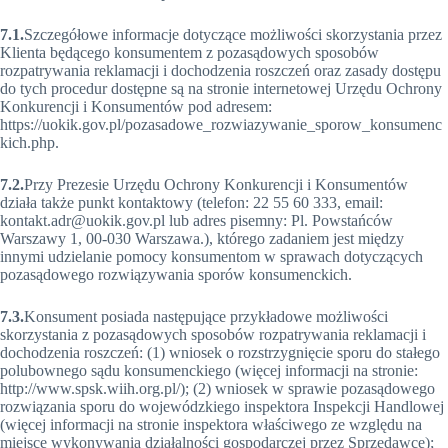
7.1.
Szczegółowe informacje dotyczące możliwości skorzystania przez
Klienta będącego konsumentem z pozasądowych sposobów
rozpatrywania reklamacji i dochodzenia roszczeń oraz zasady dostępu
do tych procedur dostępne są na stronie internetowej Urzędu Ochrony
Konkurencji i Konsumentów pod adresem:
https://uokik.gov.pl/pozasadowe_rozwiazywanie_sporow_konsumenc
kich.php.
7.2.
Przy Prezesie Urzędu Ochrony Konkurencji i Konsumentów
działa także punkt kontaktowy (telefon: 22 55 60 333, email:
kontakt.adr@uokik.gov.pl lub adres pisemny: Pl. Powstańców
Warszawy 1, 00-030 Warszawa.), którego zadaniem jest między
innymi udzielanie pomocy konsumentom w sprawach dotyczących
pozasądowego rozwiązywania sporów konsumenckich.
7.3.
Konsument posiada następujące przykładowe możliwości
skorzystania z pozasądowych sposobów rozpatrywania reklamacji i
dochodzenia roszczeń: (1) wniosek o rozstrzygnięcie sporu do stałego
polubownego sądu konsumenckiego (więcej informacji na stronie:
http://www.spsk.wiih.org.pl/); (2) wniosek w sprawie pozasądowego
rozwiązania sporu do wojewódzkiego inspektora Inspekcji Handlowej
(więcej informacji na stronie inspektora właściwego ze względu na
miejsce wykonywania działalności gospodarczej przez Sprzedawcę);