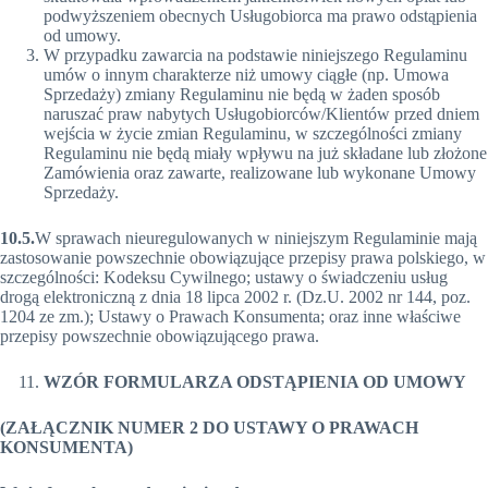
podwyższeniem obecnych Usługobiorca ma prawo odstąpienia
od umowy.
W przypadku zawarcia na podstawie niniejszego Regulaminu
umów o innym charakterze niż umowy ciągłe (np. Umowa
Sprzedaży) zmiany Regulaminu nie będą w żaden sposób
naruszać praw nabytych Usługobiorców/Klientów przed dniem
wejścia w życie zmian Regulaminu, w szczególności zmiany
Regulaminu nie będą miały wpływu na już składane lub złożone
Zamówienia oraz zawarte, realizowane lub wykonane Umowy
Sprzedaży.
10.5.
W sprawach nieuregulowanych w niniejszym Regulaminie mają
zastosowanie powszechnie obowiązujące przepisy prawa polskiego, w
szczególności: Kodeksu Cywilnego; ustawy o świadczeniu usług
drogą elektroniczną z dnia 18 lipca 2002 r. (Dz.U. 2002 nr 144, poz.
1204 ze zm.); Ustawy o Prawach Konsumenta; oraz inne właściwe
przepisy powszechnie obowiązującego prawa.
WZÓR FORMULARZA ODSTĄPIENIA OD UMOWY
(ZAŁĄCZNIK NUMER 2 DO USTAWY O PRAWACH
KONSUMENTA)