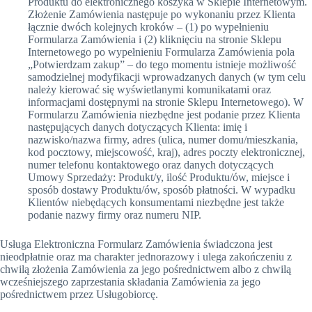
Produktu do elektronicznego koszyka w Sklepie Internetowym.
Złożenie Zamówienia następuje po wykonaniu przez Klienta
łącznie dwóch kolejnych kroków – (1) po wypełnieniu
Formularza Zamówienia i (2) kliknięciu na stronie Sklepu
Internetowego po wypełnieniu Formularza Zamówienia pola
„Potwierdzam zakup” – do tego momentu istnieje możliwość
samodzielnej modyfikacji wprowadzanych danych (w tym celu
należy kierować się wyświetlanymi komunikatami oraz
informacjami dostępnymi na stronie Sklepu Internetowego). W
Formularzu Zamówienia niezbędne jest podanie przez Klienta
następujących danych dotyczących Klienta: imię i
nazwisko/nazwa firmy, adres (ulica, numer domu/mieszkania,
kod pocztowy, miejscowość, kraj), adres poczty elektronicznej,
numer telefonu kontaktowego oraz danych dotyczących
Umowy Sprzedaży: Produkt/y, ilość Produktu/ów, miejsce i
sposób dostawy Produktu/ów, sposób płatności. W wypadku
Klientów niebędących konsumentami niezbędne jest także
podanie nazwy firmy oraz numeru NIP.
Usługa Elektroniczna Formularz Zamówienia świadczona jest
nieodpłatnie oraz ma charakter jednorazowy i ulega zakończeniu z
chwilą złożenia Zamówienia za jego pośrednictwem albo z chwilą
wcześniejszego zaprzestania składania Zamówienia za jego
pośrednictwem przez Usługobiorcę.