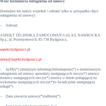
Wzór formularza odstąpienia od umowy
(formularz ten należy wypełnić i odesłać tylko w przypadku chęci
odstąpienia od umowy)
– Adresat:
ASPEKT TECHNIKA ZAMOCOWAŃ GALAS, NAWROCKA
Sp.j., ul. Przemysłowa 8, 85-758 Bydgoszcz,
aspekt.bydgoszcz.pl
sklep@aspekt.bydgoszcz.pl
– Ja/My(*) niniejszym informuję/informujemy(*) o moim/naszym
odstąpieniu od umowy sprzedaży następujących rzeczy(*) umowy
dostawy następujących rzeczy(*) umowy o dzieło polegającej na
wykonaniu następujących rzeczy(*)/o świadczenie następującej
usługi(*)
– Data zawarcia umowy(*)/odbioru(*)