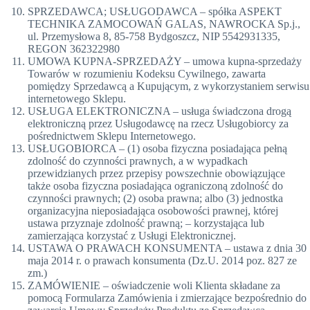
SPRZEDAWCA; USŁUGODAWCA – spółka ASPEKT
TECHNIKA ZAMOCOWAŃ GALAS, NAWROCKA Sp.j.,
ul. Przemysłowa 8, 85-758 Bydgoszcz, NIP 5542931335,
REGON 362322980
UMOWA KUPNA-SPRZEDAŻY – umowa kupna-sprzedaży
Towarów w rozumieniu Kodeksu Cywilnego, zawarta
pomiędzy Sprzedawcą a Kupującym, z wykorzystaniem serwisu
internetowego Sklepu.
USŁUGA ELEKTRONICZNA – usługa świadczona drogą
elektroniczną przez Usługodawcę na rzecz Usługobiorcy za
pośrednictwem Sklepu Internetowego.
USŁUGOBIORCA – (1) osoba fizyczna posiadająca pełną
zdolność do czynności prawnych, a w wypadkach
przewidzianych przez przepisy powszechnie obowiązujące
także osoba fizyczna posiadająca ograniczoną zdolność do
czynności prawnych; (2) osoba prawna; albo (3) jednostka
organizacyjna nieposiadająca osobowości prawnej, której
ustawa przyznaje zdolność prawną; – korzystająca lub
zamierzająca korzystać z Usługi Elektronicznej.
USTAWA O PRAWACH KONSUMENTA – ustawa z dnia 30
maja 2014 r. o prawach konsumenta (Dz.U. 2014 poz. 827 ze
zm.)
ZAMÓWIENIE – oświadczenie woli Klienta składane za
pomocą Formularza Zamówienia i zmierzające bezpośrednio do