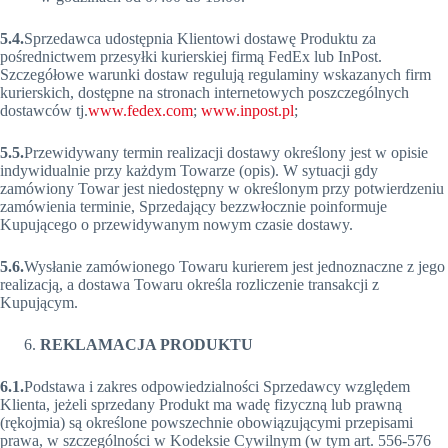
5.4.
Sprzedawca udostępnia Klientowi dostawę Produktu za
pośrednictwem przesyłki kurierskiej firmą FedEx lub InPost.
Szczegółowe warunki dostaw regulują regulaminy wskazanych firm
kurierskich, dostępne na stronach internetowych poszczególnych
dostawców tj.
www.fedex.com
;
www.inpost.pl
;
5.5.
Przewidywany termin realizacji dostawy określony jest w opisie
indywidualnie przy każdym Towarze (opis). W sytuacji gdy
zamówiony Towar jest niedostępny w określonym przy potwierdzeniu
zamówienia terminie, Sprzedający bezzwłocznie poinformuje
Kupującego o przewidywanym nowym czasie dostawy.
5.6.
Wysłanie zamówionego Towaru kurierem jest jednoznaczne z jego
realizacją, a dostawa Towaru określa rozliczenie transakcji z
Kupującym.
REKLAMACJA PRODUKTU
6.1.
Podstawa i zakres odpowiedzialności Sprzedawcy względem
Klienta, jeżeli sprzedany Produkt ma wadę fizyczną lub prawną
(rękojmia) są określone powszechnie obowiązującymi przepisami
prawa, w szczególności w Kodeksie Cywilnym (w tym art. 556-576