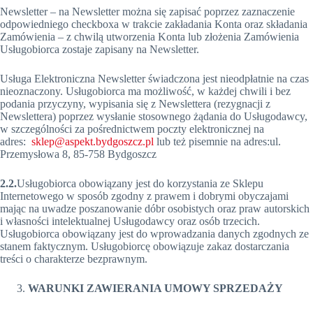
Newsletter – na Newsletter można się zapisać poprzez zaznaczenie
odpowiedniego checkboxa w trakcie zakładania Konta oraz składania
Zamówienia – z chwilą utworzenia Konta lub złożenia Zamówienia
Usługobiorca zostaje zapisany na Newsletter.
Usługa Elektroniczna Newsletter świadczona jest nieodpłatnie na czas
nieoznaczony. Usługobiorca ma możliwość, w każdej chwili i bez
podania przyczyny, wypisania się z Newslettera (rezygnacji z
Newslettera) poprzez wysłanie stosownego żądania do Usługodawcy,
w szczególności za pośrednictwem poczty elektronicznej na
adres:
sklep@aspekt.bydgoszcz.pl
lub też pisemnie na adres:ul.
Przemysłowa 8, 85-758 Bydgoszcz
2.2.
Usługobiorca obowiązany jest do korzystania ze Sklepu
Internetowego w sposób zgodny z prawem i dobrymi obyczajami
mając na uwadze poszanowanie dóbr osobistych oraz praw autorskich
i własności intelektualnej Usługodawcy oraz osób trzecich.
Usługobiorca obowiązany jest do wprowadzania danych zgodnych ze
stanem faktycznym. Usługobiorcę obowiązuje zakaz dostarczania
treści o charakterze bezprawnym.
WARUNKI ZAWIERANIA UMOWY SPRZEDAŻY