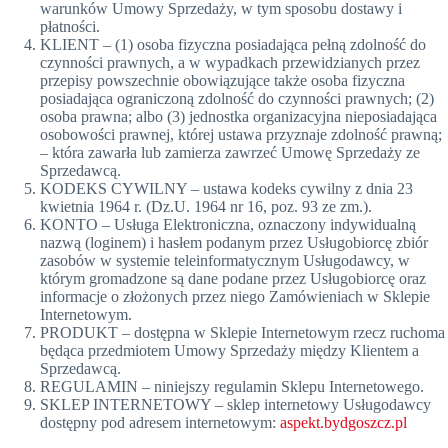
warunków Umowy Sprzedaży, w tym sposobu dostawy i
płatności.
KLIENT – (1) osoba fizyczna posiadająca pełną zdolność do
czynności prawnych, a w wypadkach przewidzianych przez
przepisy powszechnie obowiązujące także osoba fizyczna
posiadająca ograniczoną zdolność do czynności prawnych; (2)
osoba prawna; albo (3) jednostka organizacyjna nieposiadająca
osobowości prawnej, której ustawa przyznaje zdolność prawną;
– która zawarła lub zamierza zawrzeć Umowę Sprzedaży ze
Sprzedawcą.
KODEKS CYWILNY – ustawa kodeks cywilny z dnia 23
kwietnia 1964 r. (Dz.U. 1964 nr 16, poz. 93 ze zm.).
KONTO – Usługa Elektroniczna, oznaczony indywidualną
nazwą (loginem) i hasłem podanym przez Usługobiorcę zbiór
zasobów w systemie teleinformatycznym Usługodawcy, w
którym gromadzone są dane podane przez Usługobiorcę oraz
informacje o złożonych przez niego Zamówieniach w Sklepie
Internetowym.
PRODUKT – dostępna w Sklepie Internetowym rzecz ruchoma
będąca przedmiotem Umowy Sprzedaży między Klientem a
Sprzedawcą.
REGULAMIN – niniejszy regulamin Sklepu Internetowego.
SKLEP INTERNETOWY – sklep internetowy Usługodawcy
dostępny pod adresem internetowym:
aspekt.bydgoszcz.pl