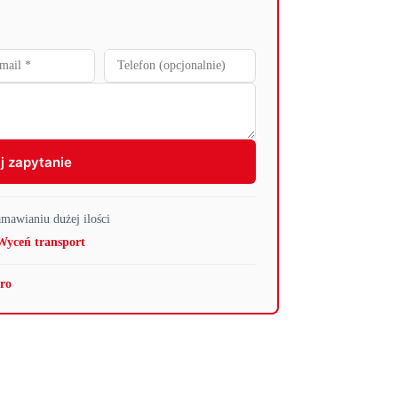
j zapytanie
mawianiu dużej ilości
Wyceń transport
gro