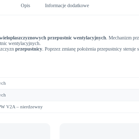
Opis
Informacje dodatkowe
wielopłaszczyznowych przepustnic wentylacyjnych
. Mechanizm prz
tnic wentylacyjnych.
szczyzn
przepustnicy
. Poprzez zmianę położenia przepustnicy steruje 
ych
ych
W V2A – nierdzewny