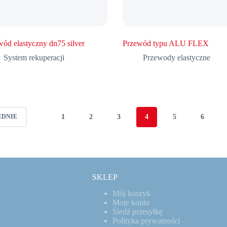
wód elastyczny dn75 silver
Przewód typu ALU FLEX
System rekuperacji
Przewody elastyczne
1
2
3
4
5
6
EDNIE
SKLEP
Mój koszyk
Moje konto
Śledź przesyłkę
Polityka prywatności