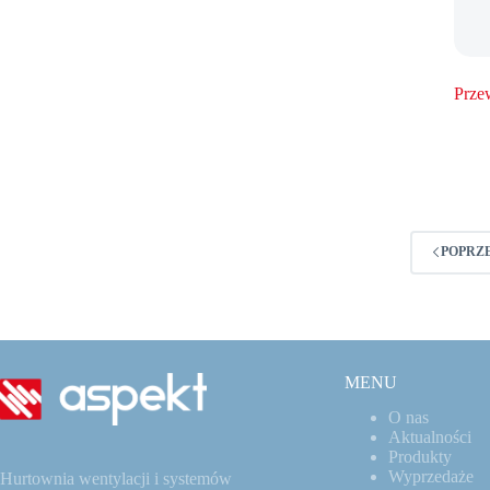
Prze
POPRZ
MENU
O nas
Aktualności
Produkty
Wyprzedaże
Hurtownia wentylacji i systemów