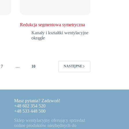
Redukcja segmentowa symetryczna
Kanały i kształtki wentylacyjne
okrągłe
7
…
10
NASTĘPNE
Masz pytania? Zadzwoń!
+48 602 354 520
+48 533 448 500
Sklep wentylacyjny oferujący sprzedaż
online produktów niezbędnych do