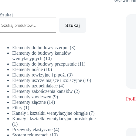
Wyświetlan
Szukaj
Szukaj
3
Elementy do budowy czerpni
3
produkty
Elementy do budowy kanałów
10
wentylacyjnych
10
produktów
11
Elementy do budowy przepustnic
11
10
produktów
Elementy nośne
10
produktów
3
Elementy rewizyjne i p.poż.
3
produkty
16
Elementy uszczelniające i izolacyjne
16
4
produktów
Elementy uzupełniające
4
produkty
2
Elementy zakończenia kanałów
2
9
produkty
Elementy zawieszeń
9
Profi
14
produktów
Elementy złączne
14
1
produktów
Filtry
1
produkt
7
Kanały i kształtki wentylacyjne okrągłe
7
produktów
Kanały i kształtki wentylacyjne prostokątne
1
1
produkt
4
Przewody elastyczne
4
19
produkty
System rekuperacji
19