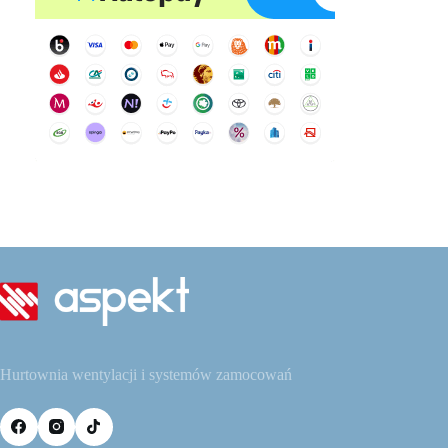
Hurtownia wentylacji i systemów zamocowań