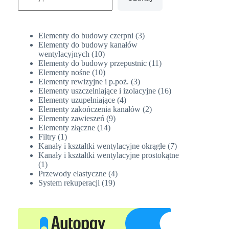
3
Elementy do budowy czerpni
3
produkty
Elementy do budowy kanałów
10
wentylacyjnych
10
produktów
11
Elementy do budowy przepustnic
11
10
produktów
Elementy nośne
10
produktów
3
Elementy rewizyjne i p.poż.
3
produkty
16
Elementy uszczelniające i izolacyjne
16
4
produktów
Elementy uzupełniające
4
produkty
2
Elementy zakończenia kanałów
2
9
produkty
Elementy zawieszeń
9
14
produktów
Elementy złączne
14
1
produktów
Filtry
1
produkt
7
Kanały i kształtki wentylacyjne okrągłe
7
produktów
Kanały i kształtki wentylacyjne prostokątne
1
1
produkt
4
Przewody elastyczne
4
19
produkty
System rekuperacji
19
produktów