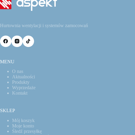
Hurtownia wentylacji i systemów zamocowań
MENU
O nas
Aktualności
Produkty
Wyprzedaże
Kontakt
SKLEP
Mój koszyk
Moje konto
Śledź przesyłkę