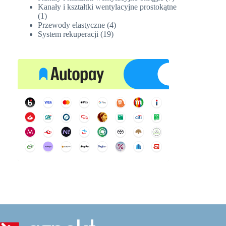
produktów
Kanały i kształtki wentylacyjne prostokątne
1
1
produkt
4
Przewody elastyczne
4
19
produkty
System rekuperacji
19
produktów