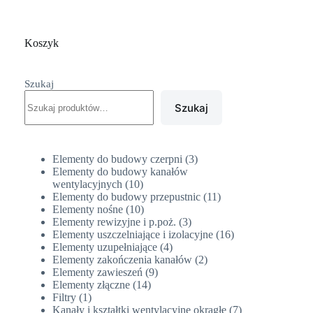
Koszyk
Szukaj
Szukaj
3
Elementy do budowy czerpni
3
produkty
Elementy do budowy kanałów
10
wentylacyjnych
10
produktów
11
Elementy do budowy przepustnic
11
10
produktów
Elementy nośne
10
produktów
3
Elementy rewizyjne i p.poż.
3
produkty
16
Elementy uszczelniające i izolacyjne
16
4
produktów
Elementy uzupełniające
4
produkty
2
Elementy zakończenia kanałów
2
9
produkty
Elementy zawieszeń
9
14
produktów
Elementy złączne
14
1
produktów
Filtry
1
produkt
7
Kanały i kształtki wentylacyjne okrągłe
7