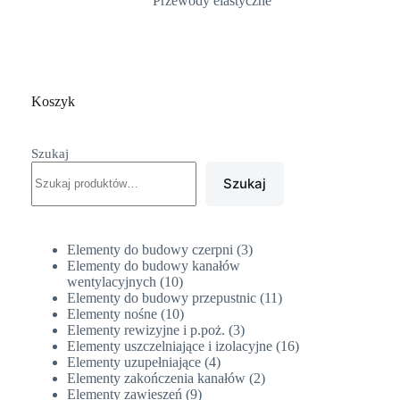
Przewody elastyczne
Koszyk
Szukaj
Szukaj
3
Elementy do budowy czerpni
3
produkty
Elementy do budowy kanałów
10
wentylacyjnych
10
produktów
11
Elementy do budowy przepustnic
11
10
produktów
Elementy nośne
10
produktów
3
Elementy rewizyjne i p.poż.
3
produkty
16
Elementy uszczelniające i izolacyjne
16
4
produktów
Elementy uzupełniające
4
produkty
2
Elementy zakończenia kanałów
2
9
produkty
Elementy zawieszeń
9