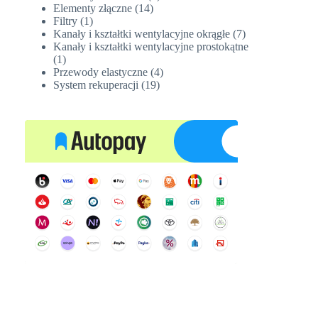
14
produktów
Elementy złączne
14
1
produktów
Filtry
1
produkt
7
Kanały i kształtki wentylacyjne okrągłe
7
produktów
Kanały i kształtki wentylacyjne prostokątne
1
1
produkt
4
Przewody elastyczne
4
19
produkty
System rekuperacji
19
produktów