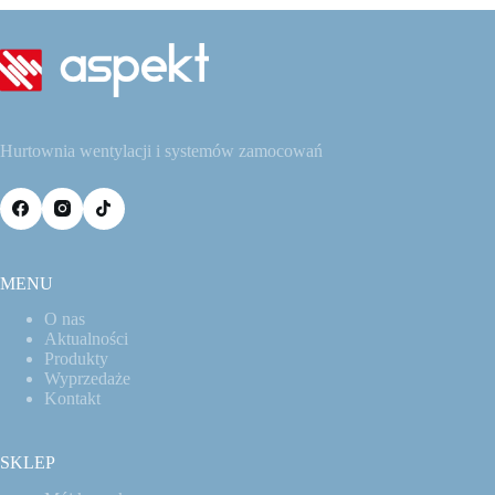
Hurtownia wentylacji i systemów zamocowań
MENU
O nas
Aktualności
Produkty
Wyprzedaże
Kontakt
SKLEP