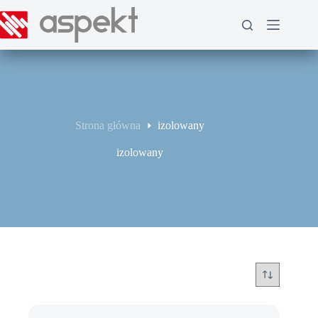
Przejdź
do
treści
Strona główna
izolowany
izolowany