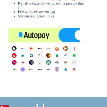
produktów
Kanały i kształtki wentylacyjne prostokątne
1
1
produkt
4
Przewody elastyczne
4
19
produkty
System rekuperacji
19
produktów