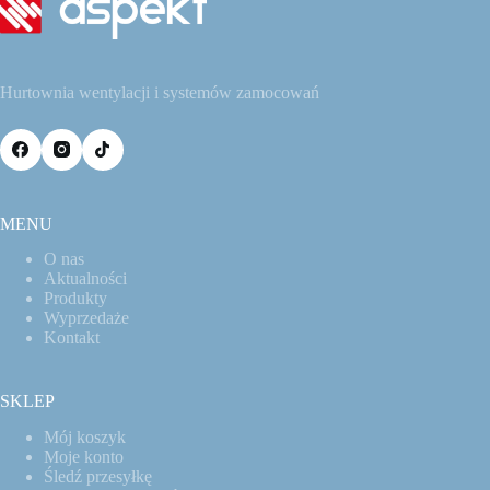
Hurtownia wentylacji i systemów zamocowań
MENU
O nas
Aktualności
Produkty
Wyprzedaże
Kontakt
SKLEP
Mój koszyk
Moje konto
Śledź przesyłkę