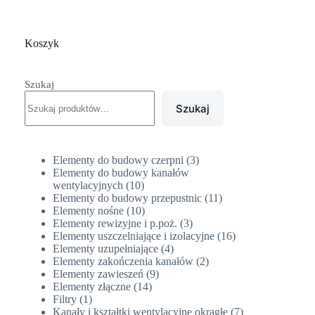
Koszyk
Szukaj
Szukaj
3
Elementy do budowy czerpni
3
produkty
Elementy do budowy kanałów
10
wentylacyjnych
10
produktów
11
Elementy do budowy przepustnic
11
10
produktów
Elementy nośne
10
produktów
3
Elementy rewizyjne i p.poż.
3
produkty
16
Elementy uszczelniające i izolacyjne
16
4
produktów
Elementy uzupełniające
4
produkty
2
Elementy zakończenia kanałów
2
9
produkty
Elementy zawieszeń
9
14
produktów
Elementy złączne
14
1
produktów
Filtry
1
produkt
7
Kanały i kształtki wentylacyjne okrągłe
7