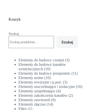
Koszyk
Szukaj
Szukaj
3
Elementy do budowy czerpni
3
produkty
Elementy do budowy kanałów
10
wentylacyjnych
10
produktów
11
Elementy do budowy przepustnic
11
10
produktów
Elementy nośne
10
produktów
3
Elementy rewizyjne i p.poż.
3
produkty
16
Elementy uszczelniające i izolacyjne
16
4
produktów
Elementy uzupełniające
4
produkty
2
Elementy zakończenia kanałów
2
9
produkty
Elementy zawieszeń
9
14
produktów
Elementy złączne
14
1
produktów
Filtry
1