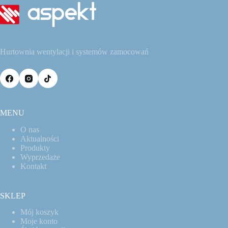
Hurtownia wentylacji i systemów zamocowań
MENU
O nas
Aktualności
Produkty
Wyprzedaże
Kontakt
SKLEP
Mój koszyk
Moje konto