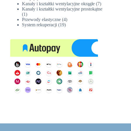
produkt
7
Kanały i kształtki wentylacyjne okrągłe
7
produktów
Kanały i kształtki wentylacyjne prostokątne
1
1
produkt
4
Przewody elastyczne
4
19
produkty
System rekuperacji
19
produktów