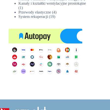
produktów
Kanały i kształtki wentylacyjne prostokątne
1
1
produkt
4
Przewody elastyczne
4
19
produkty
System rekuperacji
19
produktów