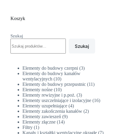
Koszyk
Szukaj
Szukaj
3
Elementy do budowy czerpni
3
produkty
Elementy do budowy kanałów
10
wentylacyjnych
10
produktów
11
Elementy do budowy przepustnic
11
10
produktów
Elementy nośne
10
produktów
3
Elementy rewizyjne i p.poż.
3
produkty
16
Elementy uszczelniające i izolacyjne
16
4
produktów
Elementy uzupełniające
4
produkty
2
Elementy zakończenia kanałów
2
9
produkty
Elementy zawieszeń
9
14
produktów
Elementy złączne
14
1
produktów
Filtry
1
produkt
7
Kanały i kształtki wentylacyjne okrągłe
7