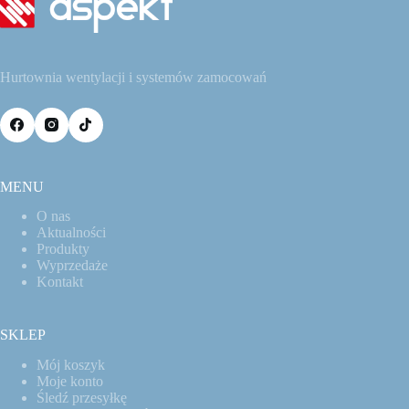
Hurtownia wentylacji i systemów zamocowań
MENU
O nas
Aktualności
Produkty
Wyprzedaże
Kontakt
SKLEP
Mój koszyk
Moje konto
Śledź przesyłkę