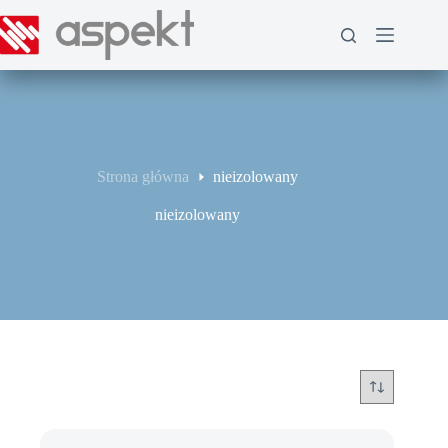
Przejdź
do
treści
Strona główna
nieizolowany
nieizolowany