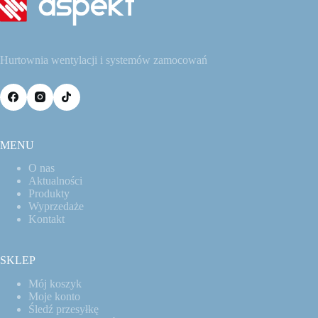
Hurtownia wentylacji i systemów zamocowań
MENU
O nas
Aktualności
Produkty
Wyprzedaże
Kontakt
SKLEP
Mój koszyk
Moje konto
Śledź przesyłkę