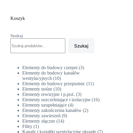
Koszyk
Szukaj
Szukaj
3
Elementy do budowy czerpni
3
produkty
Elementy do budowy kanałów
10
wentylacyjnych
10
produktów
11
Elementy do budowy przepustnic
11
10
produktów
Elementy nośne
10
produktów
3
Elementy rewizyjne i p.poż.
3
produkty
16
Elementy uszczelniające i izolacyjne
16
4
produktów
Elementy uzupełniające
4
produkty
2
Elementy zakończenia kanałów
2
9
produkty
Elementy zawieszeń
9
14
produktów
Elementy złączne
14
1
produktów
Filtry
1
produkt
7
Kanały i kształtki wentylacyjne okrągłe
7