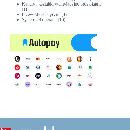
produktów
Kanały i kształtki wentylacyjne prostokątne
1
1
produkt
4
Przewody elastyczne
4
19
produkty
System rekuperacji
19
produktów