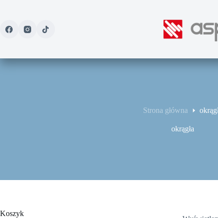
Przejdź
do
treści
Strona główna
okrąg
okrągła
Koszyk