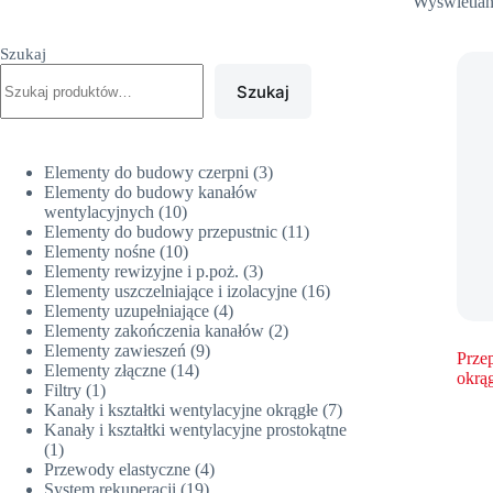
Wyświetlan
Szukaj
Szukaj
3
Elementy do budowy czerpni
3
produkty
Elementy do budowy kanałów
10
wentylacyjnych
10
produktów
11
Elementy do budowy przepustnic
11
10
produktów
Elementy nośne
10
produktów
3
Elementy rewizyjne i p.poż.
3
produkty
16
Elementy uszczelniające i izolacyjne
16
4
produktów
Elementy uzupełniające
4
produkty
2
Elementy zakończenia kanałów
2
9
produkty
Elementy zawieszeń
9
Prze
14
produktów
Elementy złączne
14
okrą
1
produktów
Filtry
1
produkt
7
Kanały i kształtki wentylacyjne okrągłe
7
produktów
Kanały i kształtki wentylacyjne prostokątne
1
1
produkt
4
Przewody elastyczne
4
19
produkty
System rekuperacji
19