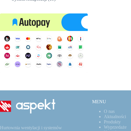
produktów
MENU
O nas
Aktualności
Produkty
Wyprzedaże
Hurtownia wentylacji i systemów