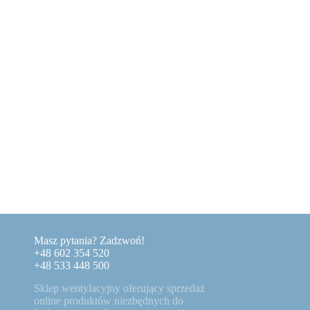
Masz pytania? Zadzwoń!
+48 602 354 520
+48 533 448 500
Sklep wentylacyjny oferujący sprzedaż
online produktów niezbędnych do