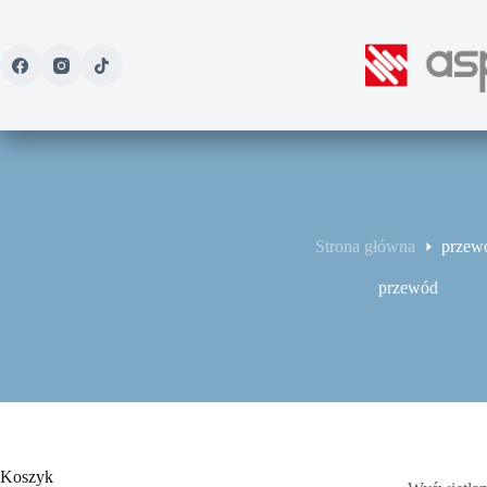
Przejdź
do
treści
Strona główna
przew
przewód
Koszyk