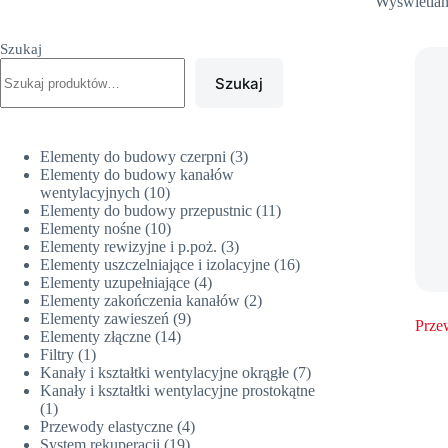
Wyświetlan
Szukaj
Szukaj
3
Elementy do budowy czerpni
3
produkty
Elementy do budowy kanałów
10
wentylacyjnych
10
produktów
11
Elementy do budowy przepustnic
11
10
produktów
Elementy nośne
10
produktów
3
Elementy rewizyjne i p.poż.
3
produkty
16
Elementy uszczelniające i izolacyjne
16
4
produktów
Elementy uzupełniające
4
produkty
2
Elementy zakończenia kanałów
2
9
produkty
Elementy zawieszeń
9
Prze
14
produktów
Elementy złączne
14
1
produktów
Filtry
1
produkt
7
Kanały i kształtki wentylacyjne okrągłe
7
produktów
Kanały i kształtki wentylacyjne prostokątne
1
1
produkt
4
Przewody elastyczne
4
19
produkty
System rekuperacji
19