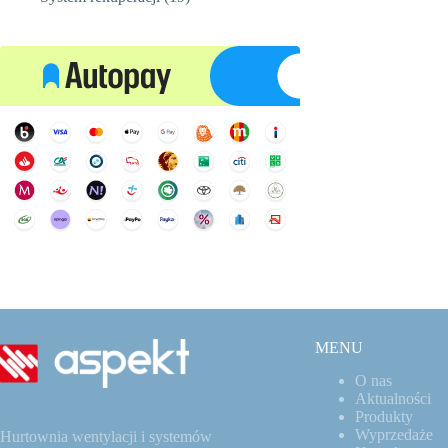
produktów
MENU
O nas
Aktualności
Produkty
Wyprzedaże
Hurtownia wentylacji i systemów