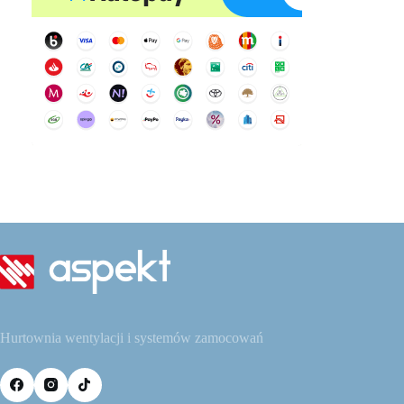
Hurtownia wentylacji i systemów zamocowań