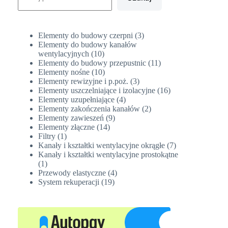
3
Elementy do budowy czerpni
3
produkty
Elementy do budowy kanałów
10
wentylacyjnych
10
produktów
11
Elementy do budowy przepustnic
11
10
produktów
Elementy nośne
10
produktów
3
Elementy rewizyjne i p.poż.
3
produkty
16
Elementy uszczelniające i izolacyjne
16
4
produktów
Elementy uzupełniające
4
produkty
2
Elementy zakończenia kanałów
2
9
produkty
Elementy zawieszeń
9
14
produktów
Elementy złączne
14
1
produktów
Filtry
1
produkt
7
Kanały i kształtki wentylacyjne okrągłe
7
produktów
Kanały i kształtki wentylacyjne prostokątne
1
1
produkt
4
Przewody elastyczne
4
19
produkty
System rekuperacji
19
produktów